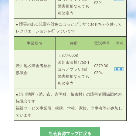
0294
障害福祉なんでも
相談室内
● 障害のある児童を対象にほっとプラザでおもちゃを使って
レクリエーションを行っています
事業所名
住所
電話番号
備考
〒377-0008
渋川市渋川1760-1
渋川地区障害者福祉
0279-30-
ほっとプラザ1階
協議会
0294
障害福祉なんでも
相談室内
● 渋川地区（渋川市、吉岡町、榛東村）の障害者関係団体の
協議会です
福祉サービス事業所、病院、学校、家族、当事者等が参加し
ています
社会資源マップに戻る