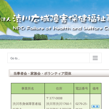
Skip
to
content
Go to...
当事者会・家族会・ボランティア団体
事業所名
住所
電話番号
備考
〒377-0008
渋川市身体障害者福
渋川市渋川1760-1
0279-25-