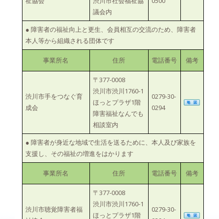
祉協会
渋川市社会福祉協
0500
議会内
● 障害者の福祉向上と更生、会員相互の交流のため、障害者
本人等から組織される団体です
事業所名
住所
電話番号
備考
〒377-0008
渋川市渋川1760-1
渋川市手をつなぐ育
0279-30-
ほっとプラザ1階
成会
0294
障害福祉なんでも
相談室内
● 障害者が身近な地域で生活を送るために、本人及び家族を
支援し、その福祉の増進をはかります
事業所名
住所
電話番号
備考
〒377-0008
渋川市渋川1760-1
渋川市聴覚障害者福
0279-30-
ほっとプラザ1階