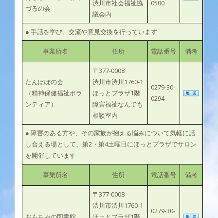
渋川市社会福祉協
0500
づるの会
議会内
● 手話を学び、交流や意見交換を行っています
事業所名
住所
電話番号
備考
〒377-0008
たんぽぽの会
渋川市渋川1760-1
0279-30-
（精神保健福祉ボラ
ほっとプラザ1階
0294
ンティア）
障害福祉なんでも
相談室内
● 障害のある方や、その家族が抱える悩みについて気軽に話
し合える場として、第2・第4土曜日にほっとプラザでサロン
を開催しています
事業所名
住所
電話番号
備考
〒377-0008
渋川市渋川1760-1
0279-30-
おもちゃの図書館
ほっとプラザ1階