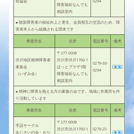
祉協会
0294
障害福祉なんでも
相談室内
● 聴覚障害者の福祉向上と更生、会員相互の交流のため、障
害者本人から組織される団体です
事業所名
住所
電話番号
備考
〒377-0008
渋川地区精神障害者
渋川市渋川1760-1
0279-30-
家族会
ほっとプラザ1階
0294
（いずみ会）
障害福祉なんでも
相談室内
● 精神に障害を抱える方の家族の会です。地域に作業所を作
り活動しています
事業所名
住所
電話番号
備考
〒377-0008
手話サークル
渋川市渋川1760-1
0279-25-
あじさいの会・おり